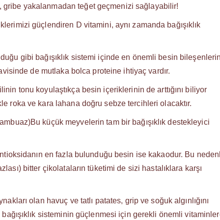
, gribe yakalanmadan teğet geçmenizi sağlayabilir!
klerimizi güçlendiren D vitamini, aynı zamanda bağışıklık
lduğu gibi bağışıklık sistemi içinde en önemli besin bileşenler
davisinde de mutlaka bolca proteine ihtiyaç vardır.
nin tonu koyulaştıkça besin içeriklerinin de arttığını biliyor
le roka ve kara lahana doğru sebze tercihleri olacaktır.
frambuaz)Bu küçük meyvelerin tam bir bağışıklık destekleyici
n antioksidanın en fazla bulunduğu besin ise kakaodur. Bu neden
ası) bitter çikolataların tüketimi de sizi hastalıklara karşı
ynakları olan havuç ve tatlı patates, grip ve soğuk algınlığını
i, bağışıklık sisteminin güçlenmesi için gerekli önemli vitaminle