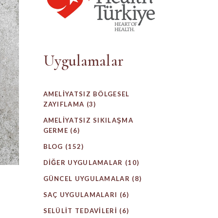
Uygulamalar
AMELIYATSIZ BÖLGESEL
ZAYIFLAMA
(3)
AMELIYATSIZ SIKILAŞMA
GERME
(6)
BLOG
(152)
DIĞER UYGULAMALAR
(10)
GÜNCEL UYGULAMALAR
(8)
SAÇ UYGULAMALARI
(6)
SELÜLIT TEDAVILERI
(6)