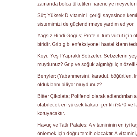
zamanda bolca tüketilen narenciye meyveleri
Süt; Yüksek D vitamini içeriği sayesinde kemi
sistemimizi de güçlendirmeye yardım ediyor.
Yağsız Hindi Göğüs; Protein, tüm vücut için o
biridir. Grip gibi enfeksiyonel hastalıkların te
Koyu Yeşil Yapraklı Sebzeler; Sebzelerin yeşili
muydunuz? Grip ve soğuk algınlığı için özellik
Berryler; (Yabanmersini, karadut, böğürtlen, 
olduklarını biliyor muydunuz?
Bitter Çikolata; Polifenol olarak adlandırıla
olabilecek en yüksek kakao içerikli (%70 ve fazl
koruyacaktır.
Havuç ve Tatlı Patates; A vitamininin en iyi ka
önlemek için doğru tercih olacaktır. A vitamin