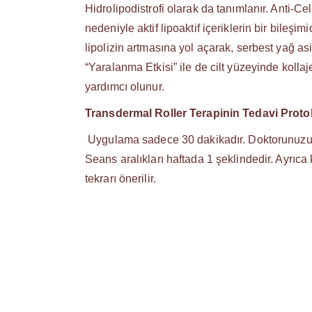
Hidrolipodistrofi olarak da tanımlanır. Anti-Ce
nedeniyle aktif lipoaktif içeriklerin bir bileş
lipolizin artmasına yol açarak, serbest yağ asit
“Yaralanma Etkisi” ile de cilt yüzeyinde kollaj
yardımcı olunur.
Transdermal Roller Terapinin Tedavi Proto
Uygulama sadece 30 dakikadır. Doktorunuzun 
Seans aralıkları haftada 1 şeklindedir. Ayrıc
tekrarı önerilir.