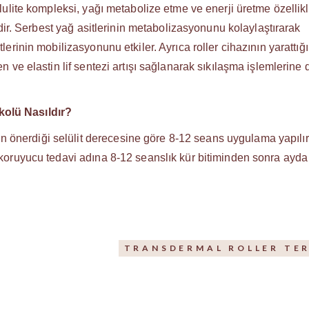
llulite kompleksi, yağı metabolize etme ve enerji üretme özellikl
imidir. Serbest yağ asitlerinin metabolizasyonunu kolaylaştırarak
lerinin mobilizasyonunu etkiler. Ayrıca roller cihazının yarattığı
en ve elastin lif sentezi artışı sağlanarak sıkılaşma işlemlerine 
kolü Nasıldır?
önerdiği selülit derecesine göre 8-12 seans uygulama yapılır
a koruyucu tedavi adına 8-12 seanslık kür bitiminden sonra ayda
TRANSDERMAL ROLLER TER