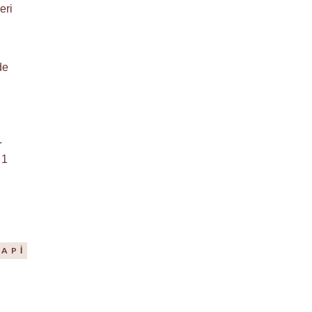
eri
de
.
 1
API