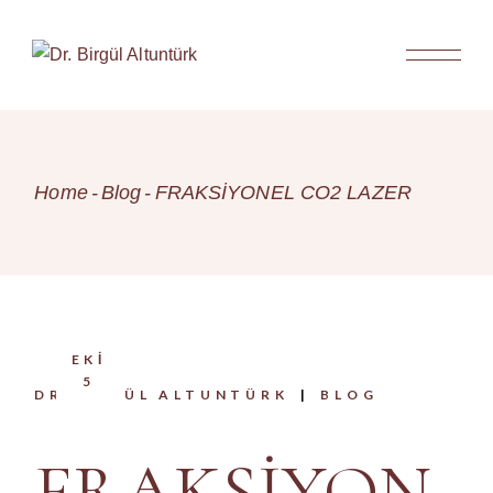
Skip
to
the
content
Home
Blog
FRAKSİYONEL CO2 LAZER
EKI
5
DR.BIRGÜL ALTUNTÜRK
BLOG
FRAKSİYON