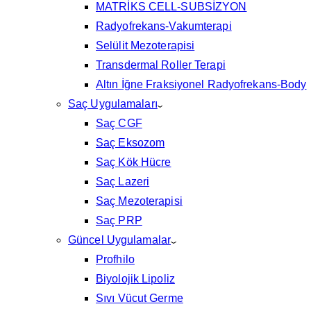
MATRİKS CELL-SUBSİZYON
Radyofrekans-Vakumterapi
Selülit Mezoterapisi
Transdermal Roller Terapi
Altın İğne Fraksiyonel Radyofrekans-Body
Saç Uygulamaları
Saç CGF
Saç Eksozom
Saç Kök Hücre
Saç Lazeri
Saç Mezoterapisi
Saç PRP
Güncel Uygulamalar
Profhilo
Biyolojik Lipoliz
Sıvı Vücut Germe