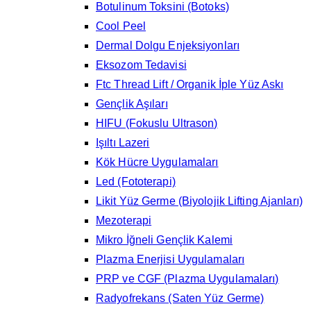
Botulinum Toksini (Botoks)
Cool Peel
Dermal Dolgu Enjeksiyonları
Eksozom Tedavisi
Ftc Thread Lift / Organik İple Yüz Askı
Gençlik Aşıları
HIFU (Fokuslu Ultrason)
Işıltı Lazeri
Kök Hücre Uygulamaları
Led (Fototerapi)
Likit Yüz Germe (Biyolojik Lifting Ajanları)
Mezoterapi
Mikro İğneli Gençlik Kalemi
Plazma Enerjisi Uygulamaları
PRP ve CGF (Plazma Uygulamaları)
Radyofrekans (Saten Yüz Germe)