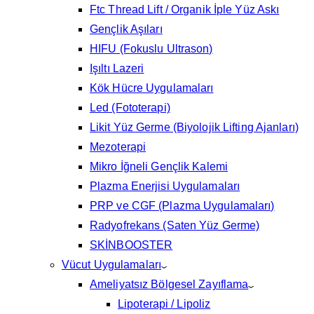
Ftc Thread Lift / Organik İple Yüz Askı
Gençlik Aşıları
HIFU (Fokuslu Ultrason)
Işıltı Lazeri
Kök Hücre Uygulamaları
Led (Fototerapi)
Likit Yüz Germe (Biyolojik Lifting Ajanları)
Mezoterapi
Mikro İğneli Gençlik Kalemi
Plazma Enerjisi Uygulamaları
PRP ve CGF (Plazma Uygulamaları)
Radyofrekans (Saten Yüz Germe)
SKİNBOOSTER
Vücut Uygulamaları
Ameliyatsız Bölgesel Zayıflama
Lipoterapi / Lipoliz