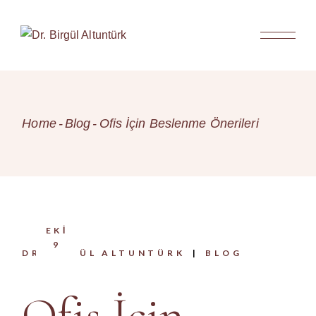
Skip
to
the
content
Home
Blog
Ofis İçin Beslenme Önerileri
EKI
9
DR.BIRGÜL ALTUNTÜRK
BLOG
Ofis İçin