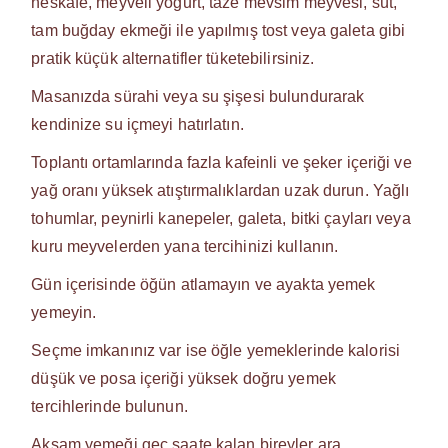
neskafe, meyveli yoğurt, taze mevsim meyvesi, süt,
tam buğday ekmeği ile yapılmış tost veya galeta gibi
pratik küçük alternatifler tüketebilirsiniz.
Masanızda sürahi veya su şişesi bulundurarak
kendinize su içmeyi hatırlatın.
Toplantı ortamlarında fazla kafeinli ve şeker içeriği ve
yağ oranı yüksek atıştırmalıklardan uzak durun. Yağlı
tohumlar, peynirli kanepeler, galeta, bitki çayları veya
kuru meyvelerden yana tercihinizi kullanın.
Gün içerisinde öğün atlamayın ve ayakta yemek
yemeyin.
Seçme imkanınız var ise öğle yemeklerinde kalorisi
düşük ve posa içeriği yüksek doğru yemek
tercihlerinde bulunun.
Akşam yemeği geç saate kalan bireyler ara