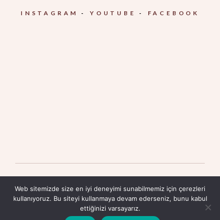
INSTAGRAM
YOUTUBE
FACEBOOK
© 2025
İnteraktif Medya
Tüm hakları saklıdır
Web sitemizde size en iyi deneyimi sunabilmemiz için çerezleri
kullanıyoruz. Bu siteyi kullanmaya devam ederseniz, bunu kabul
Site Kullanım Şartları
ettiğinizi varsayarız.