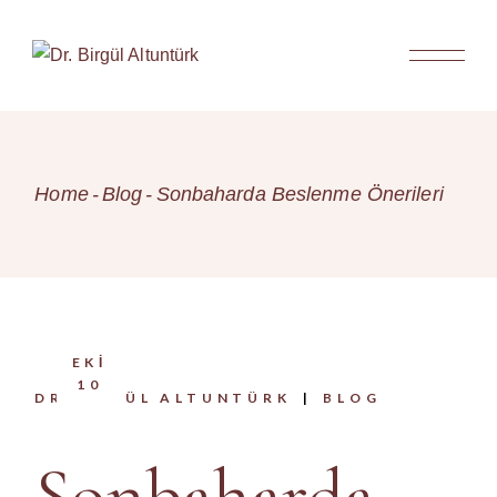
Skip
to
the
content
Home
Blog
Sonbaharda Beslenme Önerileri
EKI
10
DR.BIRGÜL ALTUNTÜRK
BLOG
Sonbaharda