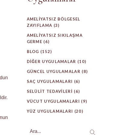
AMELIYATSIZ BÖLGESEL
ZAYIFLAMA
(3)
AMELIYATSIZ SIKILAŞMA
GERME
(6)
BLOG
(152)
DIĞER UYGULAMALAR
(10)
GÜNCEL UYGULAMALAR
(8)
udun
SAÇ UYGULAMALARI
(6)
SELÜLIT TEDAVILERI
(6)
dir.
VÜCUT UYGULAMALARI
(9)
YÜZ UYGULAMALARI
(20)
mnun
Search