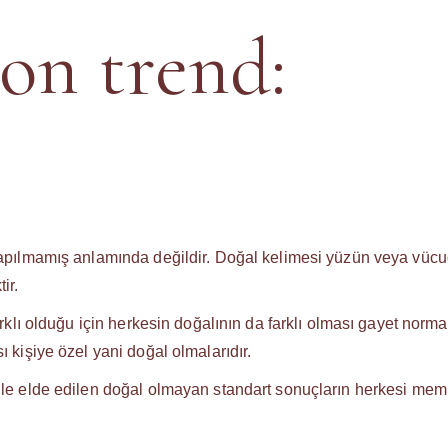
UYGULAMALARI
SAĞLIKLI YAŞAM VE
son trend:
BESLENME MENTORLUĞU
TAMAMLAYICI TIP (GETAT)
UYGULAMALARI
CILT BAKIMI
MASSETER BOTOKSU
SAĞLIKLI YAŞAM VE
BESLENME MENTORLUĞU
CILT BAKIMI
 yapılmamış anlamında değildir. Doğal kelimesi yüzün veya vüc
ir.
arklı olduğu için herkesin doğalının da farklı olması gayet normal
ı kişiye özel yani doğal olmalarıdır.
 ile elde edilen doğal olmayan standart sonuçların herkesi me